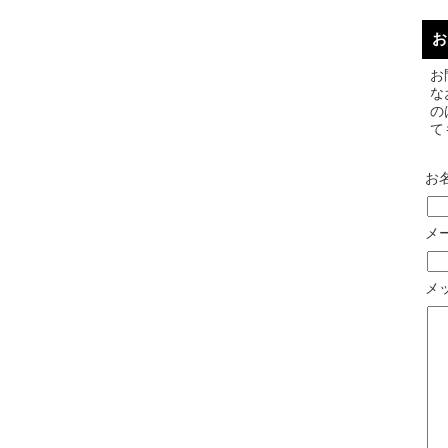
お
お
な
の
て
お
メ
メ